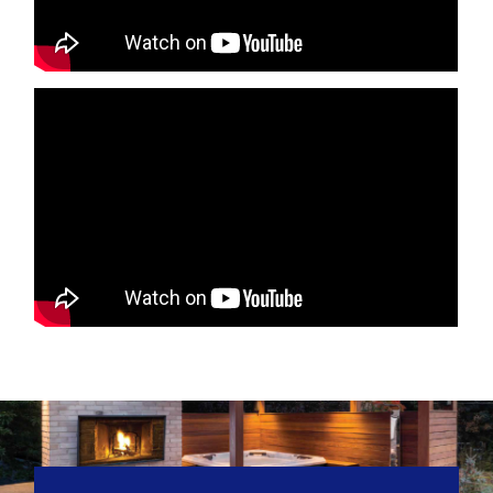
Entretien piscine
au chlore
Minéraluxe
Entretien piscine
au sel Minéraluxe