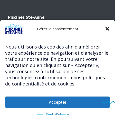
Piscines Ste-Anne
477-A, boul. Ste Anne
Gérer le consentement
Sainte-Anne-des-Plaines, QC
J5N 3M2
Nous utilisons des cookies afin d'améliorer
votre expérience de navigation et d'analyser le
trafic sur notre site. En poursuivant votre
Abonnez-vous à notre infolettre !
navigation ou en cliquant sur « Accepter »,
vous consentez à l'utilisation de ces
technologies conformément à nos politiques
de confidentialité et de cookies.
Accepter
© 2026 Piscines Ste-Anne. Tous droits réservés.
Créé avec passion par :
Suite B Stratégie
Cookie
Politique