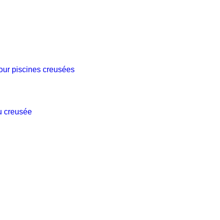
pour piscines creusées
u creusée