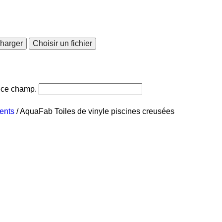
charger
Choisir un fichier
s ce champ.
ents
/
AquaFab Toiles de vinyle piscines creusées